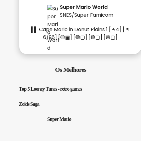
Super Mario World
SNES/Super Famicom
▌▌ Cape Mario in Donut Plains 1 [🚶4] [🚪
6/96] [🟡▣] [🟢▢] [🔴▢] [🔵▢]
Os Melhores
Top 5 Looney Tunes - retro games
Zoids Saga
Super Mario